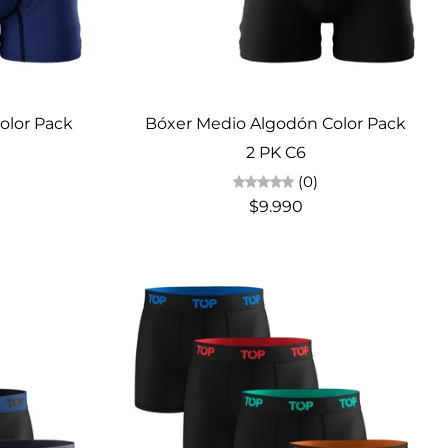
Elige opciones
olor Pack
Bóxer Medio Algodón Color Pack
2 PK C6
(0)
$9.990