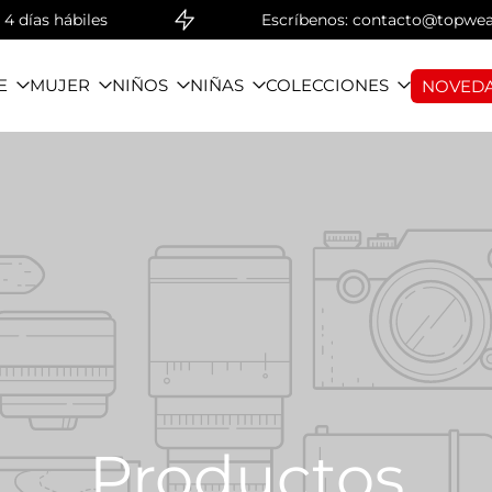
biles
Escríbenos: contacto@topwear.com | +
E
MUJER
NIÑOS
NIÑAS
COLECCIONES
NOVEDA
Productos