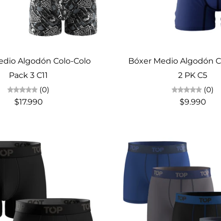
Elige opciones
Elige opciones
edio Algodón Colo-Colo
Bóxer Medio Algodón C
Pack 3 C11
2 PK C5
(0)
(0)
$17.990
$9.990