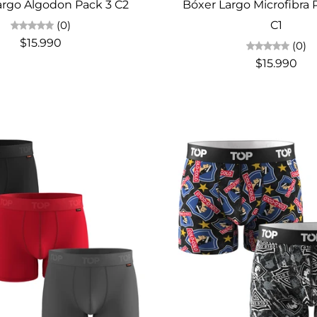
argo Algodon Pack 3 C2
Bóxer Largo Microfibra
(0)
C1
$15.990
(0)
$15.990