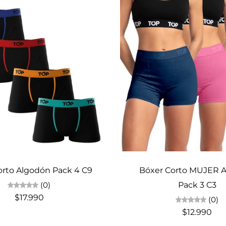
Elige opciones
Elige opciones
orto Algodón Pack 4 C9
Bóxer Corto MUJER 
(0)
Pack 3 C3
$17.990
(0)
$12.990