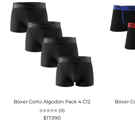
Agotado
Bóxer Corto Algodón Pack 4 C12
Bóxer C
(0)
$17.990