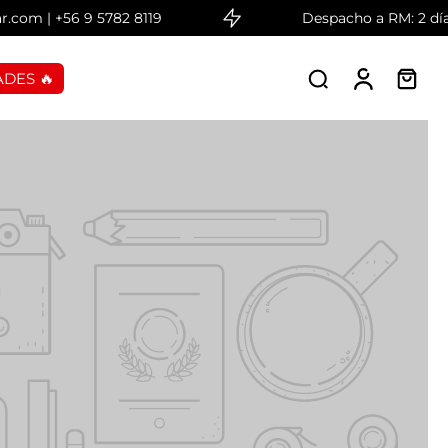
56 9 5782 8119
Despacho a RM: 2 días hábiles
DES 🔥