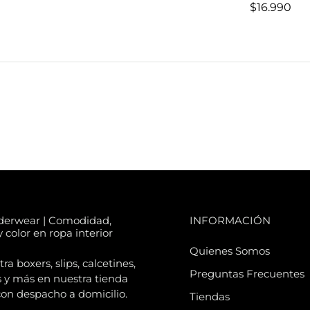
$16.990
derwear | Comodidad,
INFORMACIÓN
 color en ropa interior
Quienes Somos
a boxers, slips, calcetines,
Preguntas Frecuentes
 y más en nuestra tienda
con despacho a domicilio.
Tiendas