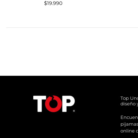
$19.990
Top Un
diseño y
Encuentr
pijamas
online 