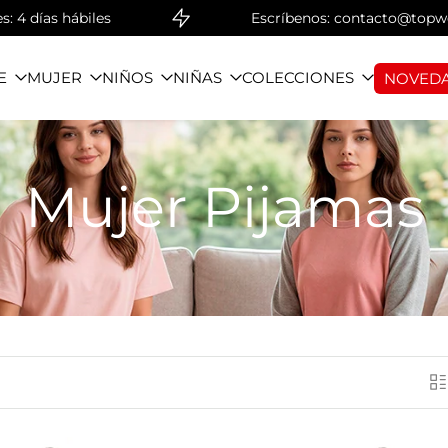
 días hábiles
Escríbenos: contacto@topwear.
E
MUJER
NIÑOS
NIÑAS
COLECCIONES
NOVEDA
Mujer Pijamas