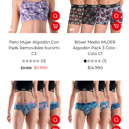
40%OFF
Peto Mujer Algodón Con
Bóxer Medio MUJER
Pads Removibles Kuromi
Algodón Pack 3 Colo -
C3
Colo C1
(0)
(1)
$5.990
$14.990
$9.990