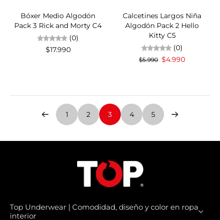
17%OFF
Bóxer Medio Algodón
Calcetines Largos Niña
Pack 3 Rick and Morty C4
Algodón Pack 2 Hello
Kitty C5
(0)
(0)
$17.990
$4.990
$5.990
1
2
3
4
5
Top Underwear | Comodidad, diseño y color en ropa
interior