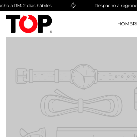
: 2 días hábiles
Despacho a regiones: 4 días
saltar
al
contenido
HOMBR