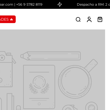
 +56 9 5782 8119
Despacho a RM: 2 días hábi
DES 🔥