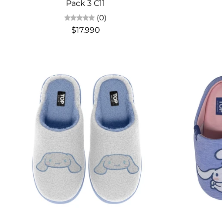
Pack 3 C11
(0)
$17.990
Elige opciones