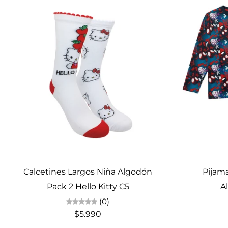
Elige opciones
Calcetines Largos Niña Algodón
Pijama
Pack 2 Hello Kitty C5
A
(0)
$5.990