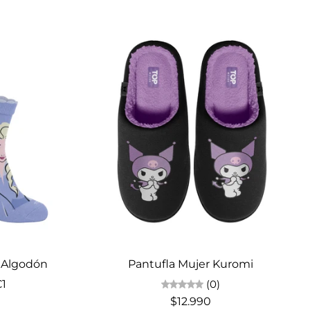
Elige opciones
a Algodón
Pantufla Mujer Kuromi
C1
(0)
$12.990