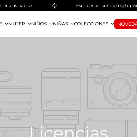
 hábiles
Escríbenos: contacto@topwear.com |
E
MUJER
NIÑOS
NIÑAS
COLECCIONES
NOVEDA
Licencias