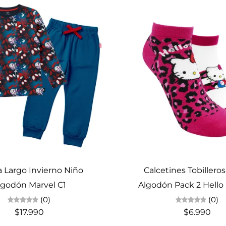
Elige opciones
Agotado
 Largo Invierno Niño
Calcetines Tobillero
lgodón Marvel C1
Algodón Pack 2 Hello 
(0)
(0)
$17.990
$6.990