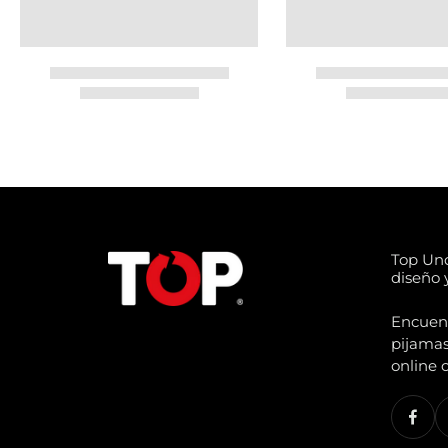
Top Un
diseño y
Encuentr
pijamas
online 