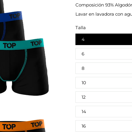
Composición 93% Algodón,
Lavar en lavadora con agu
Talla
4
6
8
10
12
14
16