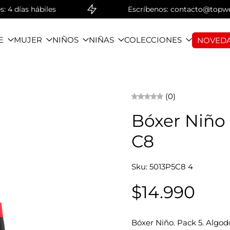
días hábiles
Escríbenos: contacto@topwear.c
E
MUJER
NIÑOS
NIÑAS
COLECCIONES
NOVEDA
(0)
Bóxer Niño
C8
Sku: 5013P5C8 4
$14.990
Bóxer Niño. Pack 5. Algod