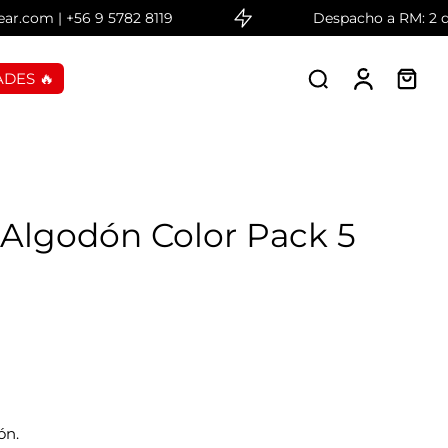
om | +56 9 5782 8119
Despacho a RM: 2 días 
DES 🔥
 Algodón Color Pack 5
ón.