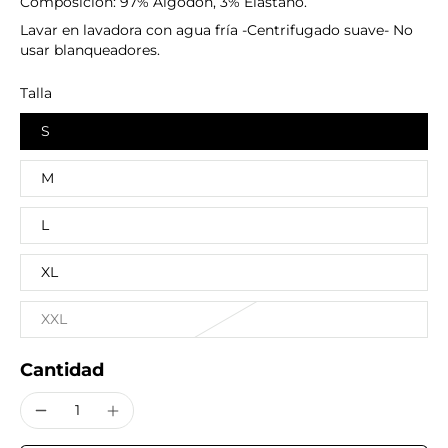
Composición: 97% Algodón, 3% Elastano.
Lavar en lavadora con agua fría -Centrifugado suave- No
usar blanqueadores.
Talla
S
M
L
XL
XXL
Cantidad