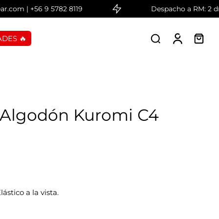
m | +56 9 5782 8119
Despacho a RM: 2 días h
DES 🔥
 Algodón Kuromi C4
stico a la vista.