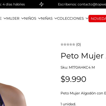
ías hábiles
Escríbenos: contacto@topwear.co
E
MUJER
NIÑOS
NIÑAS
COLECCIONES
NOVEDA
(0)
Peto Mujer
Sku: M170AHKC4 M
$9.990
Peto Mujer Algodón con Elá
1 unidad.