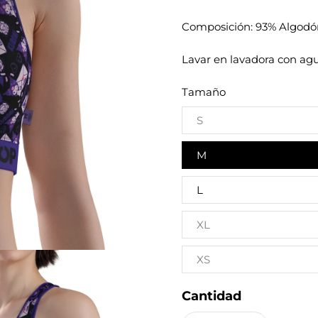
Composición: 93% Algodón
Lavar en lavadora con agu
Tamaño
S
M
L
XL
XS
Cantidad