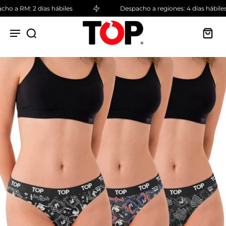
o a RM: 2 días hábiles
Despacho a regiones: 4 días hábiles