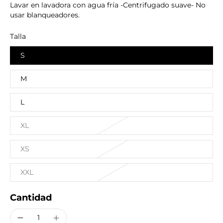
Lavar en lavadora con agua fría -Centrifugado suave- No
usar blanqueadores.
Talla
S
M
L
XL
XS
XXL
Cantidad